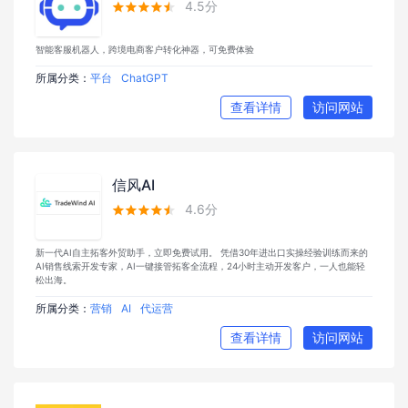
4.5分





智能客服机器人，跨境电商客户转化神器，可免费体验
所属分类：
平台
ChatGPT
查看详情
访问网站
信风AI
4.6分





新一代AI自主拓客外贸助手，立即免费试用。 凭借30年进出口实操经验训练而来的
AI销售线索开发专家，AI一键接管拓客全流程，24小时主动开发客户，一人也能轻
松出海。
所属分类：
营销
AI
代运营
查看详情
访问网站