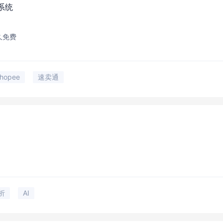
系统
久免费
hopee
速卖通
析
AI