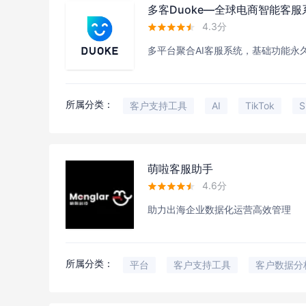
多客Duoke—全球电商智能客服
4.3分





多平台聚合AI客服系统，基础功能永
所属分类：
客户支持工具
AI
TikTok
S
萌啦客服助手
4.6分





助力出海企业数据化运营高效管理
所属分类：
平台
客户支持工具
客户数据分