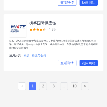
查看详情
访问网站
枫筝国际供应链
4.8分





M.KiTE枫筝国际创始于加拿大多伦多，专注为全球跨境企业提供北美市场的头程运
输、尾程通关、海外仓一件代发配送、退件售后检测、及其他定制化需求的全链路跨
境供应链管理服务。
所属分类：
物流
物流与仓储
查看详情
访问网站
<
1
2
3
...
10
>