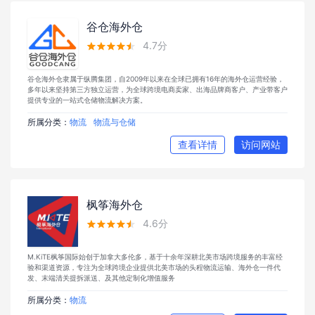
谷仓海外仓
4.7分





谷仓海外仓隶属于纵腾集团，自2009年以来在全球已拥有16年的海外仓运营经验，
多年以来坚持第三方独立运营，为全球跨境电商卖家、出海品牌商客户、产业带客户
提供专业的一站式仓储物流解决方案。
所属分类：
物流
物流与仓储
查看详情
访问网站
枫筝海外仓
4.6分





M.KiTE枫筝国际始创于加拿大多伦多，基于十余年深耕北美市场跨境服务的丰富经
验和渠道资源，专注为全球跨境企业提供北美市场的头程物流运输、海外仓一件代
发、末端清关提拆派送、及其他定制化增值服务
所属分类：
物流