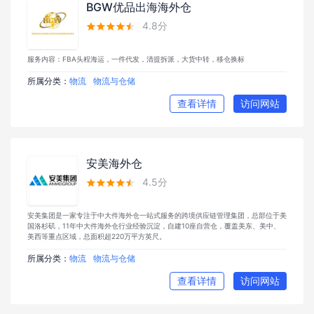
BGW优品出海海外仓
4.8分





服务内容：FBA头程海运，一件代发，清提拆派，大货中转，移仓换标
所属分类：
物流
物流与仓储
查看详情
访问网站
安美海外仓
4.5分





安美集团是一家专注于中大件海外仓一站式服务的跨境供应链管理集团，总部位于美
国洛杉矶，11年中大件海外仓行业经验沉淀，自建10座自营仓，覆盖美东、美中、
美西等重点区域，总面积超220万平方英尺。
所属分类：
物流
物流与仓储
查看详情
访问网站