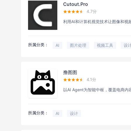
Cutout.Pro
4.7分





利用AI和计算机视觉技术让图像和视
所属分类：
AI
图片处理
视频工具
设
撸图图
4.1分





以AI Agent为智能中枢，覆盖电
所属分类：
AI
设计