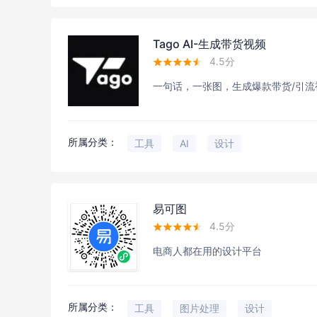
Tago AI-生成带货视频
4.5分





一句话，一张图，生成爆款带货/引流
所属分类：
工具
AI
设计
易可图
4.5分





电商人都在用的设计平台
所属分类：
工具
图片处理
设计