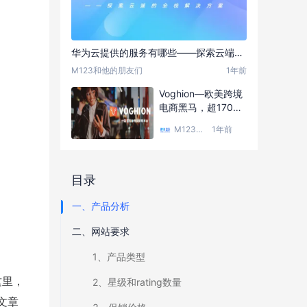
华为云提供的服务有哪些——探索云端的全栈解决方案
M123和他的朋友们
1年前
Voghion—欧美跨境
电商黑马，超170万
月活用户，发展速度
M123跨境工具导航
1年前
最快的跨境电商平台
之一
目录
一、产品分析
二、网站要求
1、产品类型
这里，
2、星级和rating数量
文章