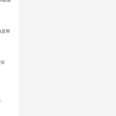
g和星级
该是用
可信
：