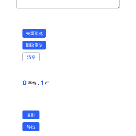
去重预览
删除重复
清空
0
1
字符，
行
复制
导出