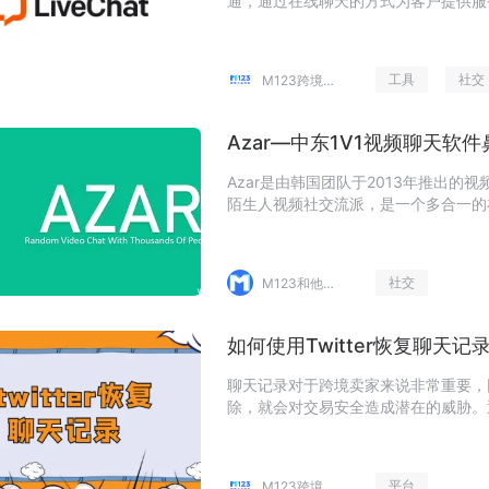
通，通过在线聊天的方式为客户提供服务。
需要客户安装客户端，通过网页就可以
工具
社交
M123跨境工具导航
Azar—中东1V1视频聊天软
Azar是由韩国团队于2013年推出的视频聊
陌生人视频社交流派，是一个多合一的
交需求，立即结识本地或来自世界各地
社交
M123和他的朋友们
如何使用Twitter恢复聊天
聊天记录对于跨境卖家来说非常重要，
除，就会对交易安全造成潜在的威胁。通过
能以及定期备份聊天记录等方法，可以
措施也可以进一步提高聊天记录的安全
平台
M123跨境工具导航