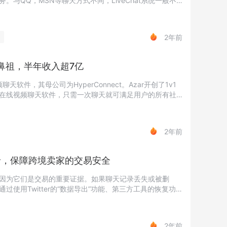
与QQ，MSN等聊天方式不同，LiveChat系统一般不
与客服进行交流。
2年前
件鼻祖，半年收入超7亿
天软件，其母公司为HyperConnect。Azar开创了1v1
在线视频聊天软件，只需一次聊天就可满足用户的所有社
的朋友。
2年前
记录，保障跨境卖家的交易安全
因为它们是交易的重要证据。如果聊天记录丢失或被删
使用Twitter的“数据导出”功能、第三方工具的恢复功
保护好聊天记录。同时，设置密码保护和使用加密通信等
性。
2年前