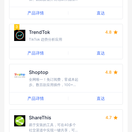
可免费体验
产品详情
直达
TrendTok
4.8
TikTok 趋势分析应用
产品详情
直达
Shoptop
4.8
全网唯一！免订阅费，零成本起
步。数百款应用插件，100+行
业模版任选，10W+跨境建站的
首选。15年海外全媒体广告经
产品详情
直达
验，流量资源丰富，引流成本
低；随时随地需求响应，国内卖
家更友好，强势助力品牌出海。
ShareThis
4.7
易于安装的工具，可在40多个
社交渠道中实现一键共享，可免