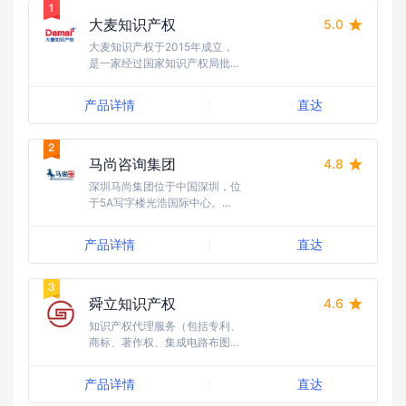
大麦知识产权
5.0
大麦知识产权于2015年成立，
是一家经过国家知识产权局批
准，完成商标注册正规备案的专
业服务机构。经过9年积累沉
产品详情
直达
淀，先后为数万家企业提供全球
化商标、专利、版权、知识产权
诉讼等服务。
马尚咨询集团
4.8
深圳马尚集团位于中国深圳，位
于5A写字楼光浩国际中心。自
成立以来，马尚集团致力于国际
知识产权领域，在商标、专利和
产品详情
直达
版权等方面拥有丰富经验。
舜立知识产权
4.6
知识产权代理服务（包括专利、
商标、著作权、集成电路布图设
计等）
产品详情
直达