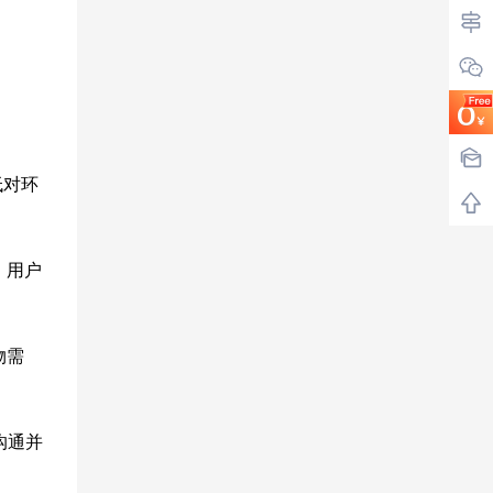
低对环
，用户
物需
沟通并