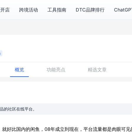
费开店
跨境活动
工具指南
DTC品牌排行
ChatG
台
概览
功能亮点
精选文章
用品的社区在线平台。
台，就好比国内的闲鱼，08年成立到现在，平台流量都是肉眼可见