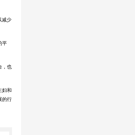
以减少
的平
台，也
主妇和
展的行