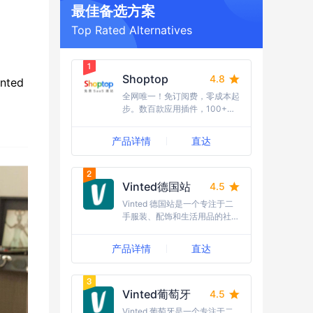
最佳备选方案
Top Rated Alternatives
Shoptop
4.8
ted
全网唯一！免订阅费，零成本起
步。数百款应用插件，100+行
业模版任选，10W+跨境建站的
首选。15年海外全媒体广告经
产品详情
直达
验，流量资源丰富，引流成本
低；随时随地需求响应，国内卖
家更友好，强势助力品牌出海。
Vinted德国站
4.5
Vinted 德国站是一个专注于二
手服装、配饰和生活用品的社区
在线平台。
产品详情
直达
Vinted葡萄牙
4.5
Vinted 葡萄牙是一个专注于二