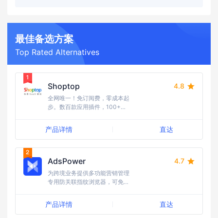
最佳备选方案
Top Rated Alternatives
Shoptop
4.8
全网唯一！免订阅费，零成本起
步。数百款应用插件，100+行
业模版任选，10W+跨境建站的
首选。15年海外全媒体广告经
产品详情
直达
验，流量资源丰富，引流成本
低；随时随地需求响应，国内卖
家更友好，强势助力品牌出海。
AdsPower
4.7
为跨境业务提供多功能营销管理
专用防关联指纹浏览器，可免费
体验
产品详情
直达