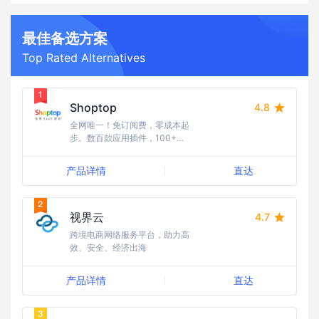
最佳备选方案
Top Rated Alternatives
Shoptop
4.8
全网唯一！免订阅费，零成本起
步。数百款应用插件，100+行
业模版任选，10W+跨境建站的
首选。15年海外全媒体广告经
产品详情
直达
验，流量资源丰富，引流成本
低；随时随地需求响应，国内卖
家更友好，强势助力品牌出海。
视界云
4.7
跨境电商网络服务平台，助力高
效、安全、经济出海
产品详情
直达