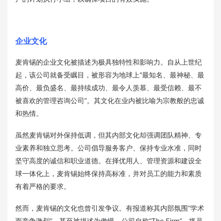
企业文化
麦肯锡的企业文化被描述为极具独特性和影响力。自从上世纪
起，该公司就备受瞩目，被形容为地球上“最知名、最神秘、最
高价、最负盛名、最持续成功、最令人羡慕、最受信赖、最不
被喜欢的管理咨询公司”。其文化在业内被比喻为宗教般的忠诚
和热情。
虽然麦肯锡对外保持低调，但其内部文化却强调团队精神、专
业素养和独立思考。公司倡导服务客户、保持专业水准，同时
坚守高度的诚信和职业道德。在择优用人、管理资源和建设全
球一体化上，麦肯锡始终保持高标准，并对员工的能力和素质
有着严格的要求。
然而，麦肯锡的文化也曾引发争议。有报道称其内部氛围“学术
而竞争激烈”，甚至被描述为傲慢。公司自称“The Firm”，将员