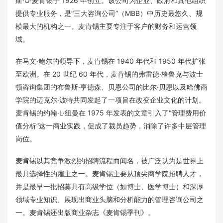
斯·O·麦肯锡于 1926 年创立。该公司为企业、政府和其他组织
提供专业服务，是“三大咨询公司”（MBB）中历史最悠久、规
模最大的机构之一。麦肯锡主要专注于客户的财务和运营领
域。
在马文·鲍尔的领导下，麦肯锡在 1940 年代和 1950 年代扩张
至欧洲。在 20 世纪 60 年代，麦肯锡的弗雷德·格鲁克与波士
顿咨询集团的布鲁斯·亨德森、贝恩公司的比尔·贝恩以及哈佛商
学院的迈克尔·波特共同发起了一项旨在改变企业文化的计划。
麦肯锡的约翰·L·纽曼在 1975 年发表的文章引入了“管理费用价
值分析”这一商业实践，促成了裁员趋势，消除了许多中层管理
岗位。
麦肯锡以其竞争激烈的招聘流程而闻名，被广泛认为是世界上
最具选择性的雇主之一。麦肯锡主要从顶尖商学院招聘人才，
并是最早一批招募具有高级学位（如博士、医学博士）和深厚
领域专业知识、展现出商业头脑和分析能力的管理咨询公司之
一。麦肯锡还出版商业杂志《麦肯锡季刊》。