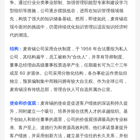
争。通过行业分类事业部制、加强管理职能型专家和建设学习
型组织等措施，公司逐步摆脱低谷，进而在知识管理领域领
先，构筑了强大的知识储备基础。然而，即使如此，麦肯锡在
现今面对的挑战中，仍需持续优化知识管理以适应知识经济时
代的潮流。
结构：
麦肯锡公司采用合伙制度，于 1956 年合法重组为私人
公司，其结构扁平，员工被称为“合伙人”，并享有导师制度。
董事总经理由高级董事投票选举产生，任期最长可为三个三年
或至 60 岁退休。公司采用分散化结构，各办事处运作类似但
独立，预算编制集中而顾问拥有较大自主权。作为全球公司，
麦肯锡没有传统总部，管理合伙人可自选所属办公室。
使命和价值观：
麦肯锡的使命是促进客户绩效的深远和持久提
升，同时建立一个吸引、培养并留住优秀人才的卓越组织。基
于创始人和前任董事的愿景，公司的价值观强调最高的专业标
准、客户至上、道德行为和资源高效利用。他们承诺显著提升
客户绩效，并采用创新方法，建立基于信任的长久关系，并创