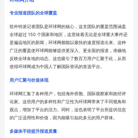
专业报道团队的全球覆盖
驻外特派记者团队是环球网的核心，这支团队的覆盖范围涵盖
全球超过 150 个国家和地区，这意味着无论是全球重大事件还
是偏远地区的新闻，环球网都能以最快的速度报道出来。这种
广泛的覆盖使环球网能够提供更深入、更全面的报道，准确地
反映全球各地的动态。这也吸引了数百万用户汇聚于此，从而
使得环球网成为中国人了解国际资讯的首选平台。
用户汇聚与价值体现
环球网汇集了各种用户，包括海外侨胞、国际观察家和政经评
论家。这些用户的多样性和广泛性为环球网带来了不同视角和
观点，增加了平台的活力。同时，这也表明了平台所提供信息
的广泛适用性和价值，因为能吸引如此多元的用户群体。
多媒体手段提升报道质量