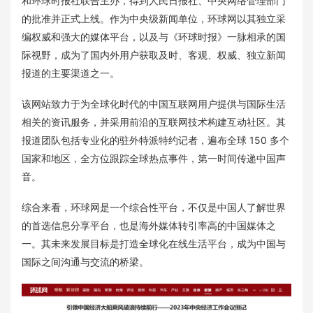
和环球时报社联合主办，得到人民日报社、中央网络管理部门
的批准并正式上线。作为中央级新闻单位，环球网以其独立采
编权威和强大的媒体平台，以及与《环球时报》一脉相承的国
际视野，成为了国内外用户获取及时、客观、权威、独立新闻
报道的主要渠道之一。
该网站致力于为全球化时代的中国互联网用户提供与国际生活
相关的资讯服务，并采用前沿的互联网技术构建互动社区。其
报道团队包括专业化的驻外特派特约记者，遍布全球 150 多个
国家和地区，全方位跟踪全球热点事件，第一时间传递中国声
音。
综合来看，环球网是一个综合性平台，不仅是中国人了解世界
的首选信息分享平台，也是海外媒体转引率高的中国媒体之
一。其未来发展目标是打造全球化在线生活平台，成为中国与
国际之间沟通与交流的桥梁。