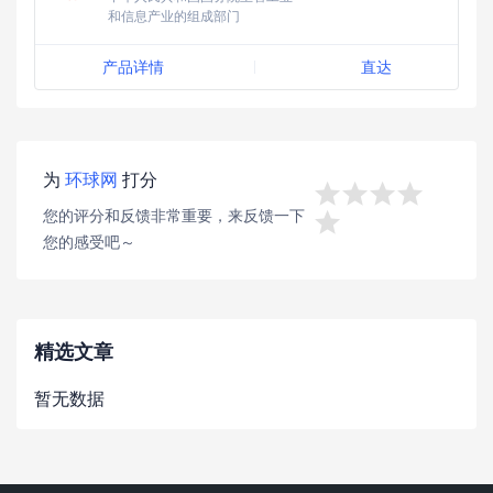
和信息产业的组成部门
产品详情
直达
为
环球网
打分




您的评分和反馈非常重要，来反馈一下

您的感受吧～
精选文章
暂无数据