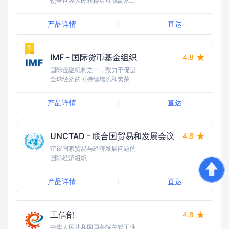
使全世界人民获得尽可能高水平
的健康
产品详情
直达
IMF - 国际货币基金组织
4.8
国际金融机构之一，致力于促进
全球经济的可持续增长和繁荣
产品详情
直达
UNCTAD - 联合国贸易和发展会议
4.8
审议国家贸易与经济发展问题的
国际经济组织
产品详情
直达
工信部
4.8
中华人民共和国国务院主管工业