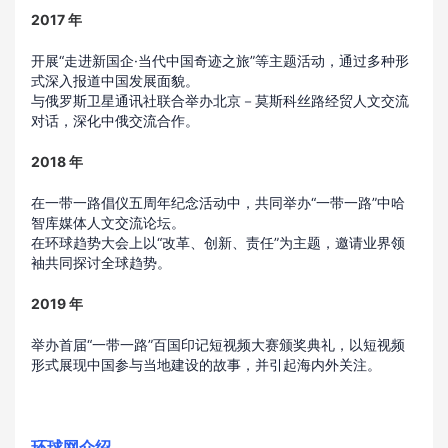
2017 年
开展“走进新国企·当代中国奇迹之旅”等主题活动，通过多种形
式深入报道中国发展面貌。
与俄罗斯卫星通讯社联合举办北京－莫斯科丝路经贸人文交流
对话，深化中俄交流合作。
2018 年
在一带一路倡仪五周年纪念活动中，共同举办“一带一路”中哈
智库媒体人文交流论坛。
在环球趋势大会上以“改革、创新、责任”为主题，邀请业界领
袖共同探讨全球趋势。
2019 年
举办首届“一带一路”百国印记短视频大赛颁奖典礼，以短视频
形式展现中国参与当地建设的故事，并引起海内外关注。
环球网介绍