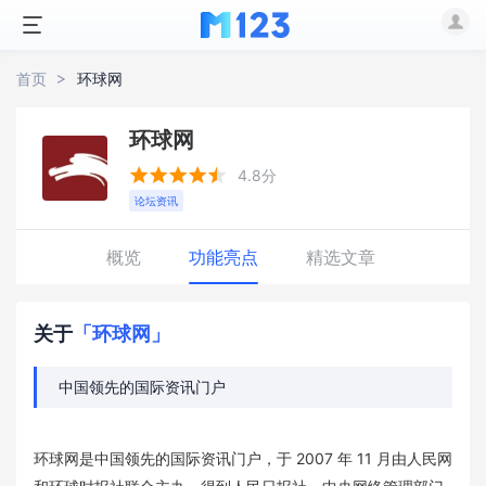
首页
环球网
环球网





4.8分
论坛资讯
概览
功能亮点
精选文章
关于
「环球网」
中国领先的国际资讯门户
环球网是中国领先的国际资讯门户，于 2007 年 11 月由人民网