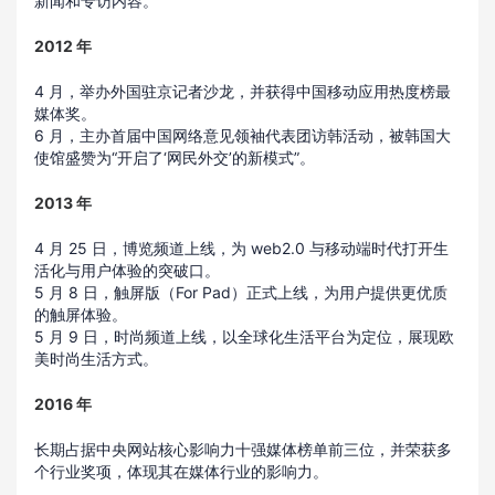
新闻和专访内容。
2012 年
4 月，举办外国驻京记者沙龙，并获得中国移动应用热度榜最
媒体奖。
6 月，主办首届中国网络意见领袖代表团访韩活动，被韩国大
使馆盛赞为“开启了‘网民外交’的新模式”。
2013 年
4 月 25 日，博览频道上线，为 web2.0 与移动端时代打开生
活化与用户体验的突破口。
5 月 8 日，触屏版（For Pad）正式上线，为用户提供更优质
的触屏体验。
5 月 9 日，时尚频道上线，以全球化生活平台为定位，展现欧
美时尚生活方式。
2016 年
长期占据中央网站核心影响力十强媒体榜单前三位，并荣获多
个行业奖项，体现其在媒体行业的影响力。