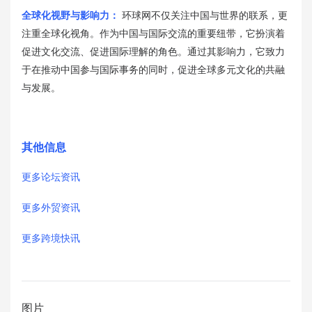
全球化视野与影响力：
环球网不仅关注中国与世界的联系，更
注重全球化视角。作为中国与国际交流的重要纽带，它扮演着
促进文化交流、促进国际理解的角色。通过其影响力，它致力
于在推动中国参与国际事务的同时，促进全球多元文化的共融
与发展。
其他信息
更多论坛资讯
更多外贸资讯
更多跨境快讯
图片