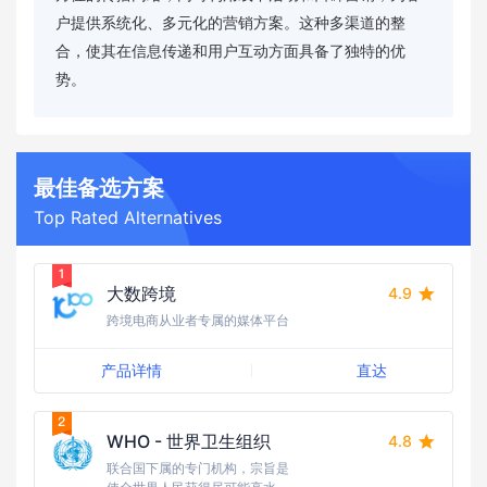
户提供系统化、多元化的营销方案。这种多渠道的整
合，使其在信息传递和用户互动方面具备了独特的优
势。
最佳备选方案
Top Rated Alternatives
大数跨境
4.9
跨境电商从业者专属的媒体平台
产品详情
直达
WHO - 世界卫生组织
4.8
联合国下属的专门机构，宗旨是