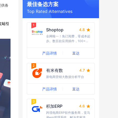
最佳备选方案
提供各
Top Rated Alternatives
立站引
Shoptop
4.8
全网唯一！免订阅费，零成本起
步。数百款应用插件，100+行
业模版任选，10W+跨境建站的
首选。15年海外全媒体广告经
产品详情
直达
验，流量资源丰富，引流成本
低；随时随地需求响应，国内卖
家更友好，强势助力品牌出海。
有米有数
4.7
新电商营销大数据分析平台
产品详情
直达
积加ERP
4.6
跨境电商ERP软件服务商，亚马
逊erp管理系统，解决卖家选