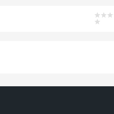



