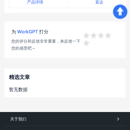
产品详情
直达
验，流量资源丰富，引流成本
低；随时随地需求响应，国内卖
家更友好，强势助力品牌出海。
为
WorkGPT
打分




您的评分和反馈非常重要，来反馈一下

您的感受吧～
精选文章
暂无数据
关于我们