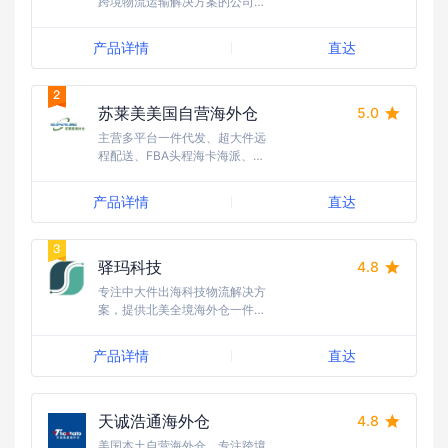
跨境物流运输解决方案的公司，
以其全自营海外仓网络和高效物
流运输方式享誉业界，助力跨境
产品详情
直达
电商实现货通北美。
苏莱美美国自营海外仓
5.0
主营多平台一件代发、超大件远
程配送、FBA头程海卡海派、海
外现货分销与清货、尾程海外仓
代理、海外仓建仓咨询
产品详情
直达
驿玛科技
4.8
专注中大件出海科技物流解决方
案，提供北美全境海外仓一件代
发，海运/空运头程等服务，通
过可视化的物流追踪和智能仓配
产品详情
直达
系统，优化物流仓储成本。
天诚浩通海外仓
4.8
美国本土自营海外仓，专注跨境