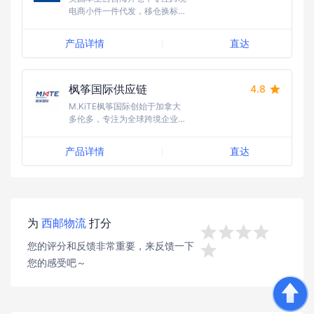
电商小件一件代发，移仓换标，
定制化服务等一站式美国仓配解
决方案！
产品详情
直达
枫筝国际供应链
4.8
M.KiTE枫筝国际创始于加拿大
多伦多，专注为全球跨境企业提
供北美市场的头程运输、尾程通
关、海外仓一件代发配送、退件
产品详情
直达
售后检测、及其他定制化需求的
全链路跨境供应链管理服务。
为
西邮物流
打分




您的评分和反馈非常重要，来反馈一下

您的感受吧～