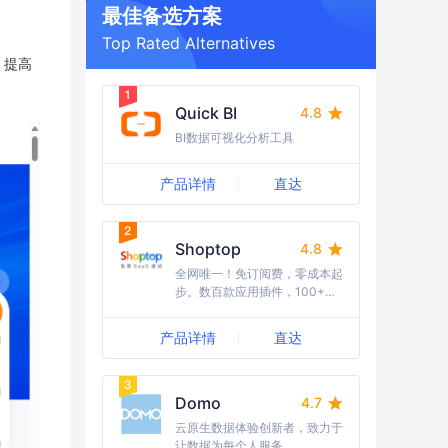
最佳备选方案
Top Rated Alternatives
、提高
Quick BI
4.8
BI数据可视化分析工具
产品详情
直达
Shoptop
4.8
全网唯一！免订阅费，零成本起
步。数百款应用插件，100+行
业模版任选，10W+跨境建站的
首选。15年海外全媒体广告经
产品详情
直达
验，流量资源丰富，引流成本
低；随时随地需求响应，国内卖
家更友好，强势助力品牌出海。
Domo
4.7
云原生数据体验创新者，致力于
让数据为每个人服务