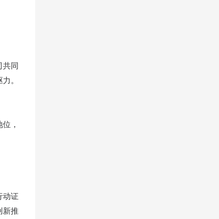
司共同
驱力。
地位，
行动证
创新推