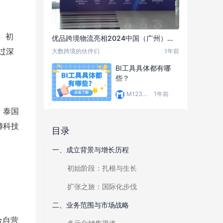
。初
优品跨境物流亮相2024中国（广州）跨境电商交易会
过深
大数跨境的伙伴们
1年前
BI工具具体都有哪
些？
M123和他的朋友们
1年前
、泰国
狮科技
目录
一、成立背景与增长历程
初始阶段：扎根与生长
扩张之旅：国际化步伐
二、业务范围与市场战略
合自营