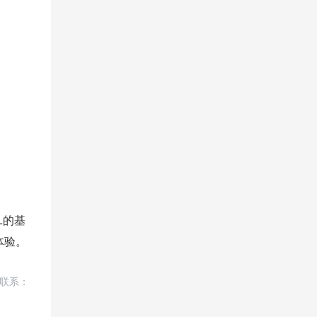
L的基
体验。
联系：