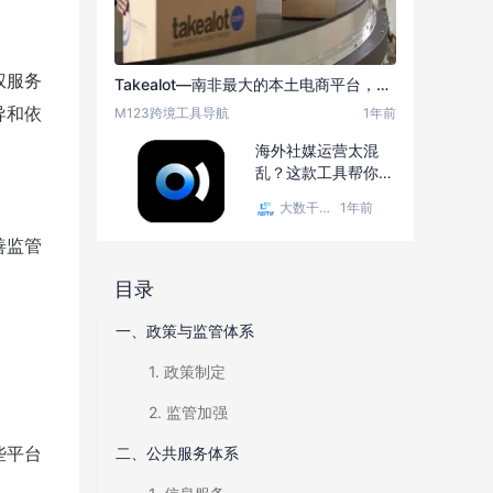
权服务
Takealot—南非最大的本土电商平台，访问量近5000万，部分产品两年销售额增长3000%，真正的蓝海市场
导和依
M123跨境工具导航
1年前
海外社媒运营太混
乱？这款工具帮你做
多账号智能管理和增
大数干货
1年前
长
善监管
目录
一、政策与监管体系
1. 政策制定
2. 监管加强
些平台
二、公共服务体系