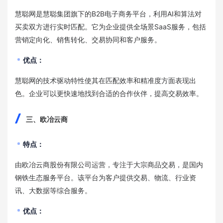
慧聪网是慧聪集团旗下的B2B电子商务平台，利用AI和算法对
买卖双方进行实时匹配。它为企业提供全场景SaaS服务，包括
营销定向化、销售转化、交易协同和客户服务。
优点：
慧聪网的技术驱动特性使其在匹配效率和精准度方面表现出
色。企业可以更快速地找到合适的合作伙伴，提高交易效率。
三、欧冶云商
特点：
由欧冶云商股份有限公司运营，专注于大宗商品交易，是国内
钢铁生态服务平台。该平台为客户提供交易、物流、行业资
讯、大数据等综合服务。
优点：