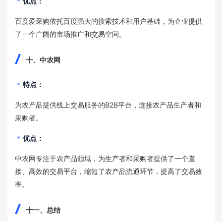
优点：
百度爱采购依托百度强大的搜索技术和用户基础，为企业提供
了一个广阔的市场推广和交易空间。
十、中农网
特点：
为农产品提供线上交易服务的B2B平台，连接农产品生产者和
采购者。
优点：
中农网专注于农产品领域，为生产者和采购者提供了一个直
接、高效的交易平台，缩短了农产品流通环节，提高了交易效
率。
十一、总结