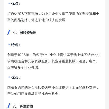
优点：
汇通达深入下沉市场，为中小企业提供了便捷的采购渠道和丰
富的商品选择，促进了地方经济的发展。
七、国联资源网
特点：
创建于1998年，为各行业中小企业提供基于线上线下结合的供
求商机撮合和交易资讯服务。其业务覆盖机械、冶金、电力、
煤炭等多个行业领域。
优点：
国联资源网的综合性服务为中小企业提供了全面的商务支持，
帮助他们拓展市场并寻找合作机会。
八、科通芯城