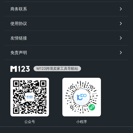
商务联系
使用协议
友情链接
免责声明
M123跨境卖家工具导航站
公众号
小程序