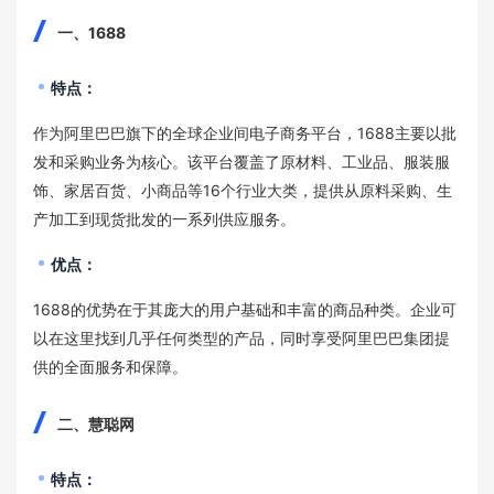
一、1688
特点：
作为阿里巴巴旗下的全球企业间电子商务平台，1688主要以批
发和采购业务为核心。该平台覆盖了原材料、工业品、服装服
饰、家居百货、小商品等16个行业大类，提供从原料采购、生
产加工到现货批发的一系列供应服务。
优点：
1688的优势在于其庞大的用户基础和丰富的商品种类。企业可
以在这里找到几乎任何类型的产品，同时享受阿里巴巴集团提
供的全面服务和保障。
二、慧聪网
特点：