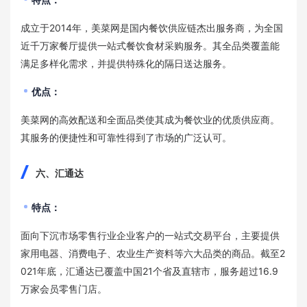
成立于2014年，美菜网是国内餐饮供应链杰出服务商，为全国
近千万家餐厅提供一站式餐饮食材采购服务。其全品类覆盖能
满足多样化需求，并提供特殊化的隔日送达服务。
优点：
美菜网的高效配送和全面品类使其成为餐饮业的优质供应商。
其服务的便捷性和可靠性得到了市场的广泛认可。
六、汇通达
特点：
面向下沉市场零售行业企业客户的一站式交易平台，主要提供
家用电器、消费电子、农业生产资料等六大品类的商品。截至2
021年底，汇通达已覆盖中国21个省及直辖市，服务超过16.9
万家会员零售门店。