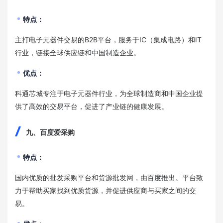
特点：
主打电子元器件交易的B2B平台，服务于IC（集成电路）和IT
行业，链接全球供应链和中国制造企业。
优点：
科通芯城专注于电子元器件行业，为全球制造商和中国企业提
供了高效的交易平台，促进了产业链的健康发展。
九、百度爱采购
特点：
国内优质的批发采购平台和货源批发网，由百度推出。平台致
力于帮助买家找到优质货源，并促进供应商与买家之间的交
易。